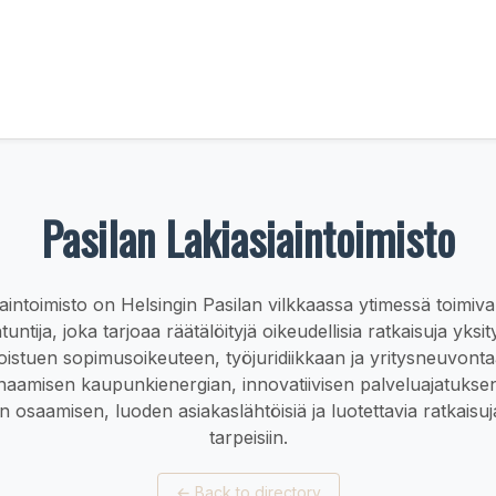
Pasilan Lakiasiaintoimisto
iaintoimisto on Helsingin Pasilan vilkkaassa ytimessä toimiva
tuntija, joka tarjoaa räätälöityjä oikeudellisia ratkaisuja yksity
ikoistuen sopimusoikeuteen, työjuridiikkaan ja yritysneuvont
naamisen kaupunkienergian, innovatiivisen palveluajatukse
n osaamisen, luoden asiakaslähtöisiä ja luotettavia ratkaisuja 
tarpeisiin.
←
Back to directory