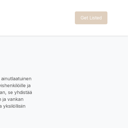
Get Listed
 ainutlaatuinen
ishenkilöille ja
aan, se yhdistää
n ja vankan
yksilöllisiin