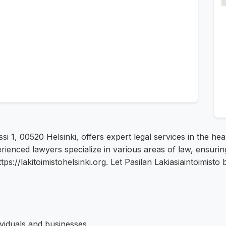
ssi 1, 00520 Helsinki, offers expert legal services in the h
erienced lawyers specialize in various areas of law, ensurin
s://lakitoimistohelsinki.org. Let Pasilan Lakiasiaintoimisto 
ividuals and businesses.