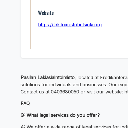
Website
https://lakitoimistohelsinki.org
Pasilan Lakiasiaintoimisto
, located at Fredikantera
solutions for individuals and businesses. Our exp
Contact us at 0403680050 or visit our website: http
FAQ
Q: What legal services do you offer?
A: We offer a wide range of legal services for ind