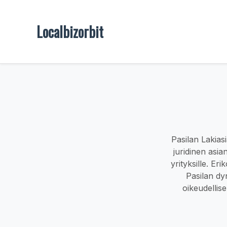
Localbizorbit
Pasilan Lakias
juridinen asian
yrityksille. Er
Pasilan dy
oikeudellise